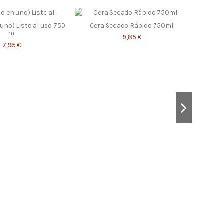
uno) Listo al uso 750
Cera Secado Rápido 750ml.
ml
9,85 €
7,95 €