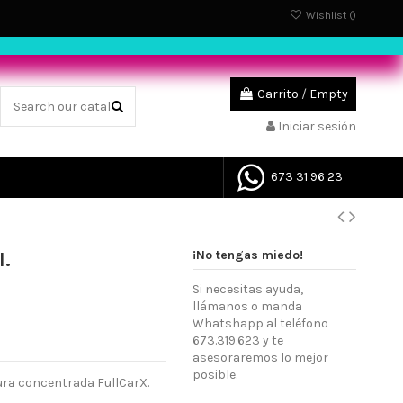
Wishlist (
)
Carrito
/
Empty
Iniciar sesión
673 31 96 23
¡No tengas miedo!
l.
Si necesitas ayuda,
llámanos o manda
Whatshapp al teléfono
673.319.623 y te
asesoraremos lo mejor
posible.
ra concentrada FullCarX.