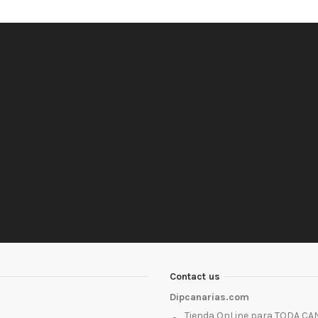
Contact us
Dipcanarias.com
Tienda OnLine para TODA CA