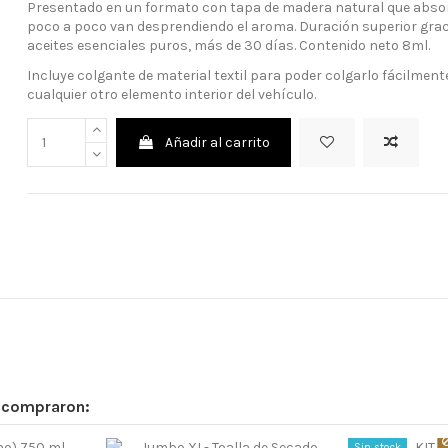
Presentado en un formato con tapa de madera natural que absorb
poco a poco van desprendiendo el aroma. Duración superior gra
aceites esenciales puros, más de 30 días. Contenido neto 8ml.
Incluye colgante de material textil para poder colgarlo fácilmente
cualquier otro elemento interior del vehículo.
Añadir al carrito
n compraron:
Sin stock