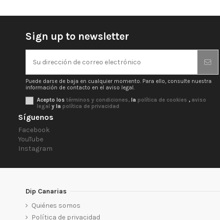
Sign up to newsletter
Puede darse de baja en cualquier momento. Para ello, consulte nuestra
información de contacto en el aviso legal.
Acepto los
términos y condiciones,
la
política de cookies
,
aviso
legal
y la
política de privacidad
Síguenos
Facebook
YouTube
Instagram
Dip Canarias
Quiénes somos
Política de privacidad