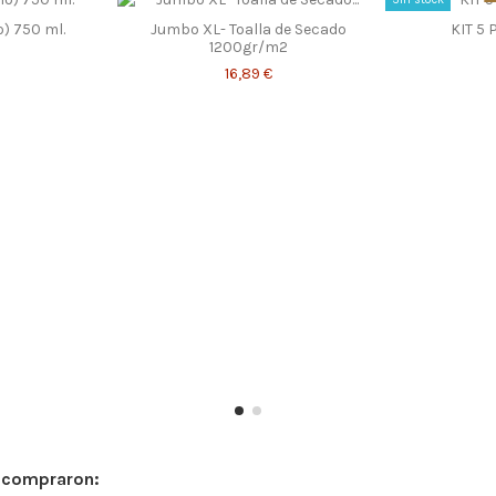
) 750 ml.
Jumbo XL- Toalla de Secado
KIT 5 
1200gr/m2
16,89 €
n compraron: