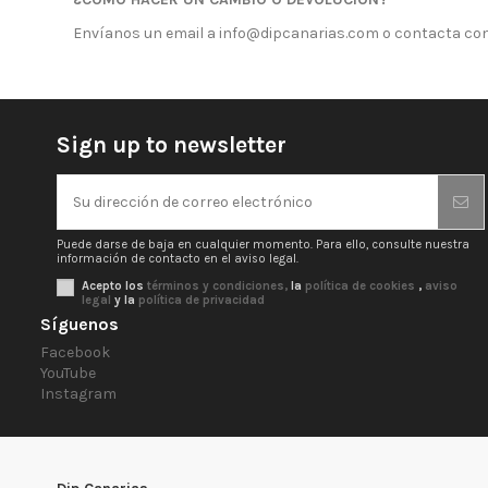
Envíanos un email a info@dipcanarias.com o contacta con n
Sign up to newsletter
Puede darse de baja en cualquier momento. Para ello, consulte nuestra
información de contacto en el aviso legal.
Acepto los
términos y condiciones,
la
política de cookies
,
aviso
legal
y la
política de privacidad
Síguenos
Facebook
YouTube
Instagram