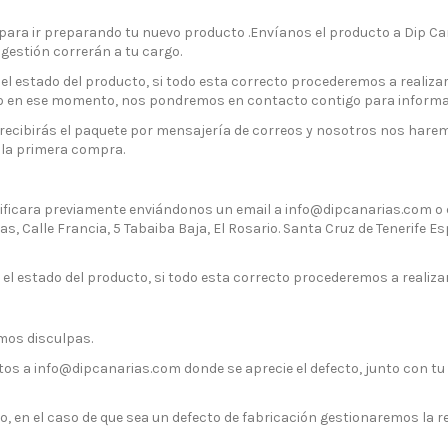
para ir preparando tu nuevo producto .Envíanos el producto a Dip Can
 gestión correrán a tu cargo.
 estado del producto, si todo esta correcto procederemos a realizar
to en ese momento, nos pondremos en contacto contigo para informa
recibirás el paquete por mensajería de correos y nosotros nos haremos
e la primera compra.
ificara previamente enviándonos un email a info@dipcanarias.com o e
, Calle Francia, 5 Tabaiba Baja, El Rosario. Santa Cruz de Tenerife Esp
 estado del producto, si todo esta correcto procederemos a realizar
imos disculpas.
otos a info@dipcanarias.com donde se aprecie el defecto, junto con t
 en el caso de que sea un defecto de fabricación gestionaremos la r