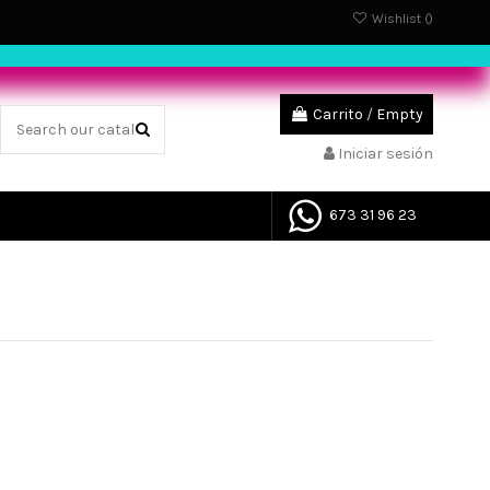
Wishlist (
)
Carrito
/
Empty
Iniciar sesión
673 31 96 23