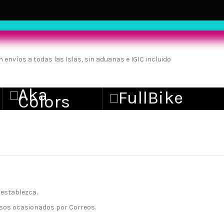
 establezca.
asos ocasionados por Correos.