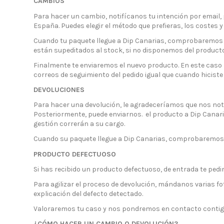
CAMBIOS
Para hacer un cambio, notifícanos tu intención por email, 
España. Puedes elegir el método que prefieras, los costes y
Cuando tu paquete llegue a Dip Canarias, comprobaremos el
están supeditados al stock, si no disponemos del produc
Finalmente te enviaremos el nuevo producto. En este caso 
correos de seguimiento del pedido igual que cuando hicist
DEVOLUCIONES
Para hacer una devolución, le agradeceríamos que nos not
Posteriormente, puede enviarnos. el producto a Dip Canarias
gestión correrán a su cargo.
Cuando su paquete llegue a Dip Canarias, comprobaremos el
PRODUCTO DEFECTUOSO
Si has recibido un producto defectuoso, de entrada te ped
Para agilizar el proceso de devolución, mándanos varias f
explicación del defecto detectado.
Valoraremos tu caso y nos pondremos en contacto contigo,
¿CÓMO HACER UN CAMBIO O DEVOLUCIÓN?