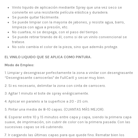
Vinilo liquido de aplicación mediante Spray que una vez seco se
convierte en una resistente película elástica y duradera.
Se puede quitar fácilmente.
Se puede limpiar con la mayoria de jabones, y resiste agua, barro,
limpieza con agua a presión, etc.
No cuartea, ni se despega, con el paso del tiempo.
Se puede retirar tirando de él, como si de un vinilo convencional se
tratase.
No solo cambia el color de la pieza, sino que además protege.
EL VINILO LIQUIDO QUE SE APLICA COMO PINTURA.
Modo de Empleo:
1.
Limpiar y desengrasar perfectamente la zona a vinilar con desengrasante
“Desengrasante carrocerías" de FullCarX y secar muy bien.
2.
Si es necesario, delimitar la zona con cinta de carrocero.
3.
Agitar 1 minuto el bote de spray enérgicamente.
4.
Aplicar en paralelo a la superficie a 20 - 25 cm.
5.
Pintar una media de 8-10 capas. (CUANTAS MÁS MEJOR).
6.
Esperar entre 10 y 15 minutos entre capa y capa, siendo la primera capa
suave, de imprimación, sin cubrir de color con la primera pasada. Con las
sucesivas capas se irá cubriendo.
7.
Ir cargando las últimas capas para que quede fino. Rematar bien los