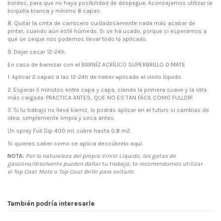
bordes, para que no haya posibilidad de despegue. Aconsejamos utilizar la
boquilla blanca y mínimo 8 capas.
8.
Quitar la cinta de carrocero cuidadosamente nada más acabar de
pintar, cuando aún esté húmedo. Si se ha usado, porque si esperamos a
que se seque nos podemos llevar todo lo aplicado.
9.
Dejar secar 12-24h.
En caso de barnizar con el BARNÍZ ACRÍLICO SUPERBRILLO 0 MATE
1.
Aplicar 2 capas a las 12-24h de haber aplicado el vinilo líquido.
2.
Esperar 5 minutos entre capa y capa, siendo la primera suave y la otra
más cargada. PRACTICA ANTES, QUE NO ES TAN FÁCIL COMO FULLDIP.
3.
Si tu trabajo no lleva barniz, lo podrás aplicar en el futuro si cambias de
idea, simplemente limpia y seca antes.
Un spray Full Dip 400 ml. cubre hasta 0.8 m2.
Si quieres saber como se aplica
descúbrelo aquí.
NOTA:
Por la naturaleza del propio Vinilo Líquido, las gotas de
gasolina/disolvente pueden dañar tu trabajo, te recomendamos utilizar
el
Top Coat Mate
o
Top Coat Brillo
para evitarlo.
También podría interesarle