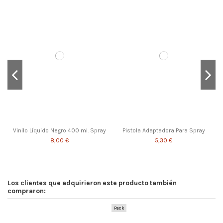
Dip Coat Brillo 750 ml.
Barniz Acrílico Mate
Dip Coat Mate 750 ml.
10,15 €
7,70 €
10,15 €
Vinilo Líquido Negro 400 ml. Spray
Pistola Adaptadora Para Spray
8,00 €
5,30 €
Pack
Pack
Los clientes que adquirieron este producto también
compraron:
Pack