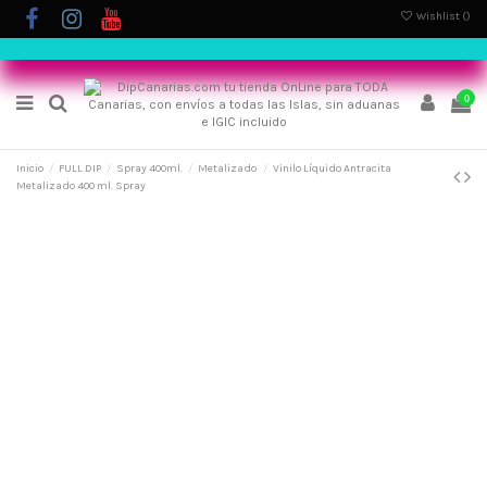
Wishlist (
)
0
Inicio
FULL DIP
Spray 400ml.
Metalizado
Vinilo Líquido Antracita
Metalizado 400 ml. Spray