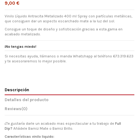
9,00 €
Vinilo Líquido Antracita Metalizado 400 ml Spray con partículas metálicas,
que consiguen dar un aspecto escarchado mate a la luz del sol.
Consigue un toque de diseño y sofisticación gracias a esta gama en
acabado metalizado.
¡No tengas miedo!
Si necesitas ayuda, llámanos o manda Whatshapp al teléfono 673.319.623
y te asesoraremos lo mejor posible.
Descripción
Detalles del producto
Reviews
(0)
¿Te gustaría darle un acabado mas espectacular a tu trabajo de
Full
Dip?
Añádele
Barniz Mate
o
Barniz Brillo.
Características vinilo liquido: