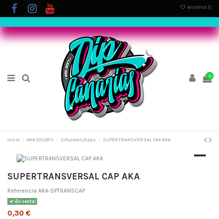
Wishlist (
)
0
Inicio
AKA COLORS
Difusores/Caps
SUPERTRANSVERSAL CAP AKA
SUPERTRANSVERSAL CAP AKA
Referencia
AKA-SPTRANSCAP
¡En venta!
0,30 €