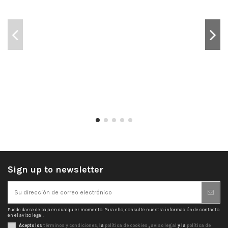
Sign up to newsletter
Puede darse de baja en cualquier momento. Para ello, consulte nuestra información de contacto
en el aviso legal.
Acepto los
términos y condiciones,
la
política de cookies
,
aviso legal
y la
política de