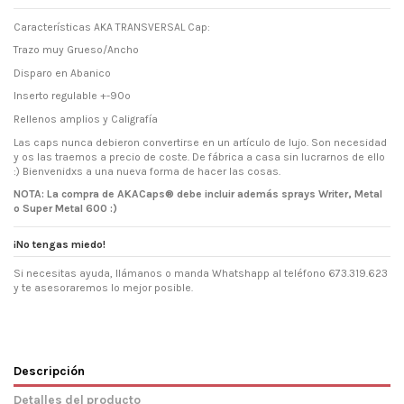
Características AKA TRANSVERSAL Cap:
Trazo muy Grueso/Ancho
Disparo en Abanico
Inserto regulable +-90º
Rellenos amplios y Caligrafía
Las caps nunca debieron convertirse en un artículo de lujo. Son necesidad
y os las traemos a precio de coste. De fábrica a casa sin lucrarnos de ello
:) Bienvenidxs a una nueva forma de hacer las cosas.
NOTA: La compra de AKACaps® debe incluir además sprays Writer, Metal
o Super Metal 600 :)
¡No tengas miedo!
Si necesitas ayuda, llámanos o manda Whatshapp al teléfono 673.319.623
y te asesoraremos lo mejor posible.
Descripción
Detalles del producto